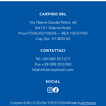
CARPINO SRL
Via Tiberio Claudio Felice, 40
84131 Salerno/Italia
P.Iva IT03635010659 — REA 15037/00
Cap. Soc. 91.800,00
CONTATTACI
Tel
+39 089 301277
Fax
+39 089 302390
Mail
info@carpinosrl.com
SOCIAL
Carpino S.R.L
©
2026
•
15037/00
•
Made by
Armonia