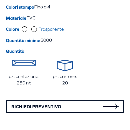
Colori stampa
Fino a 4
Materiale
PVC
Colore
Trasparente
Quantità minime
5000
Quantità
pz. confezione:
pz. cartone:
250 nb
20
RICHIEDI PREVENTIVO